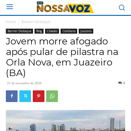
Home
Banner Destaque
Banner Destaque
Blog
Cidades
Cotidiano
Juazeiro
Jovem morre afogado
após pular de pilastra na
Orla Nova, em Juazeiro
(BA)
0
21 de novembro de 2020