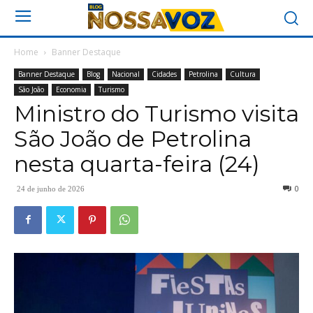
Home
Banner Destaque
Banner Destaque
Blog
Nacional
Cidades
Petrolina
Cultura
São João
Economia
Turismo
Ministro do Turismo visita
São João de Petrolina
nesta quarta-feira (24)
0
24 de junho de 2026