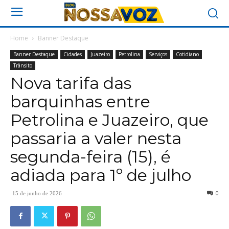
Home
Banner Destaque
Banner Destaque
Cidades
Juazeiro
Petrolina
Serviços
Cotidiano
Trânsito
Nova tarifa das
barquinhas entre
Petrolina e Juazeiro, que
passaria a valer nesta
segunda-feira (15), é
adiada para 1º de julho
0
15 de junho de 2026