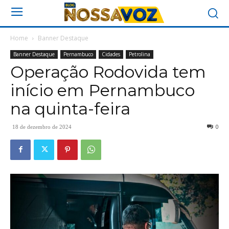
Home
Banner Destaque
Banner Destaque
Pernambuco
Cidades
Petrolina
Operação Rodovida tem
início em Pernambuco
na quinta-feira
0
18 de dezembro de 2024