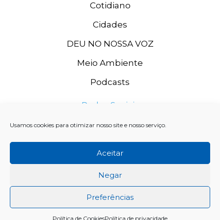
Cotidiano
Cidades
DEU NO NOSSA VOZ
Meio Ambiente
Podcasts
Redes Sociais
Usamos cookies para otimizar nosso site e nosso serviço.
Aceitar
Negar
Preferências
Rádio Grande Rio FM, 2020. CNPJ: 11.996.667/0003-74 SISTEMA
Política de Cookies
Política de privacidade