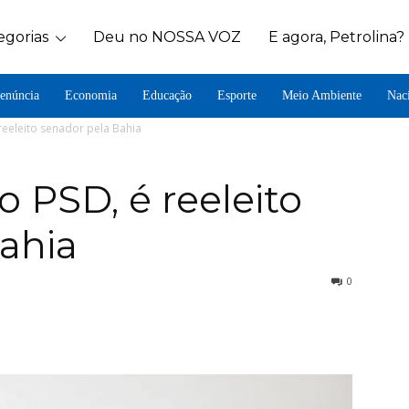
egorias
Deu no NOSSA VOZ
E agora, Petrolina?
enúncia
Economia
Educação
Esporte
Meio Ambiente
Nac
reeleito senador pela Bahia
o PSD, é reeleito
ahia
0