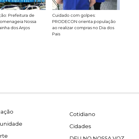
ão: Prefeitura de
Cuidado com golpes:
 homenageia Nossa
PRODECON orienta população
inha dos Anjos
ao realizar compras no Dia dos
Pais
ação
Cotidiano
unidade
Cidades
rte
DEU NO NOSSA VOZ