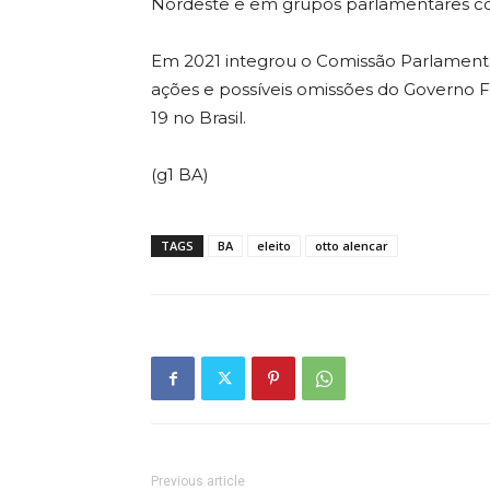
Nordeste e em grupos parlamentares co
Em 2021 integrou o Comissão Parlamentar
ações e possíveis omissões do Governo 
19 no Brasil.
(g1 BA)
TAGS
BA
eleito
otto alencar
Previous article