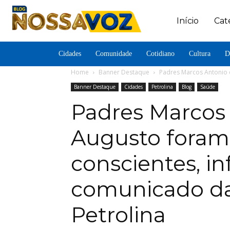
Início
Cat
Cidades
Comunidade
Cotidiano
Cultura
D
Home
Banner Destaque
Padres Marcos Antonio e
Banner Destaque
Cidades
Petrolina
Blog
Saúde
Padres Marcos 
Augusto foram
conscientes, i
comunicado da
Petrolina