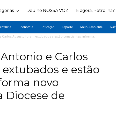
egorias
Deu no NOSSA VOZ
E agora, Petrolina?
enúncia
Economia
Educação
Esporte
Meio Ambiente
Nac
 Carlos Augusto foram extubados e estão conscientes, informa...
Antonio e Carlos
 extubados e estão
nforma novo
 Diocese de