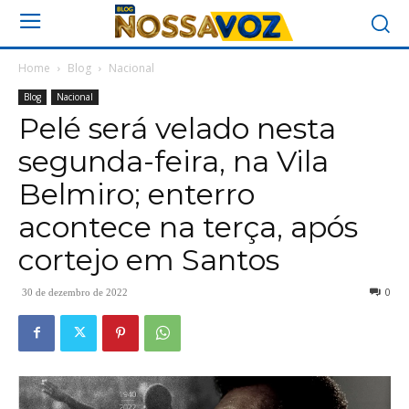
Home
Blog
Nacional
Blog
Nacional
Pelé será velado nesta
segunda-feira, na Vila
Belmiro; enterro
acontece na terça, após
cortejo em Santos
0
30 de dezembro de 2022