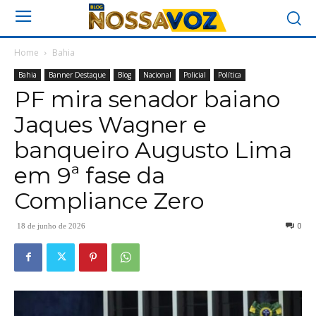
Home
Bahia
Bahia
Banner Destaque
Blog
Nacional
Policial
Política
PF mira senador baiano
Jaques Wagner e
banqueiro Augusto Lima
em 9ª fase da
Compliance Zero
0
18 de junho de 2026