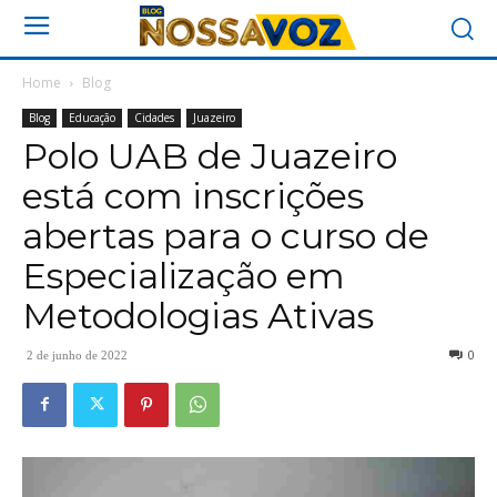
Home
Blog
Blog
Educação
Cidades
Juazeiro
Polo UAB de Juazeiro
está com inscrições
abertas para o curso de
Especialização em
Metodologias Ativas
0
2 de junho de 2022