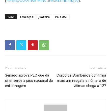
(
https://www.sistemas.univasf.edu.br/ps/
).
TAGS
Educação
juazeiro
Polo UAB
Previous article
Next article
Senado aprova PEC que dá
Corpo de Bombeiros confirma
sinal verde a piso nacional da
mais um resgate e número de
enfermagem
vítimas chega a 127