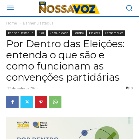
Home
Banner Destaque
Banner Destaque
Blog
Comunidade
Política
Eleições
Pernambuco
Por Dentro das Eleições:
entenda o que são e
como funcionam as
convenções partidárias
0
27 de junho de 2026