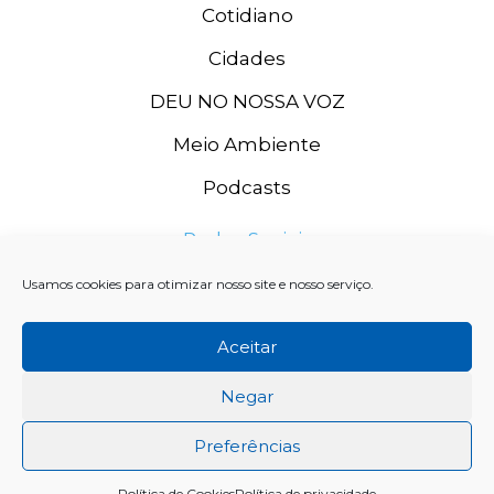
Cotidiano
Cidades
DEU NO NOSSA VOZ
Meio Ambiente
Podcasts
Redes Sociais
Usamos cookies para otimizar nosso site e nosso serviço.
Aceitar
Negar
Preferências
Rádio Grande Rio FM, 2020. CNPJ: 11.996.667/0003-74 SISTEMA
Política de Cookies
Política de privacidade