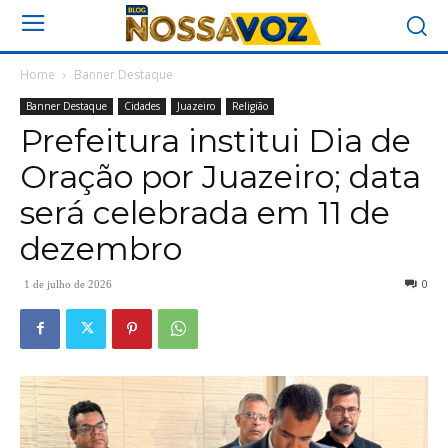
Home
Banner Destaque
Banner Destaque
Cidades
Juazeiro
Religião
Prefeitura institui Dia de
Oração por Juazeiro; data
será celebrada em 11 de
dezembro
0
1 de julho de 2026