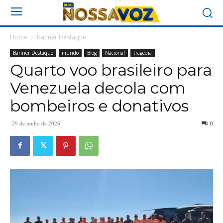
Home
Banner Destaque
Banner Destaque
mundo
Blog
Nacional
tragedia
Quarto voo brasileiro para
Venezuela decola com
bombeiros e donativos
0
29 de junho de 2026