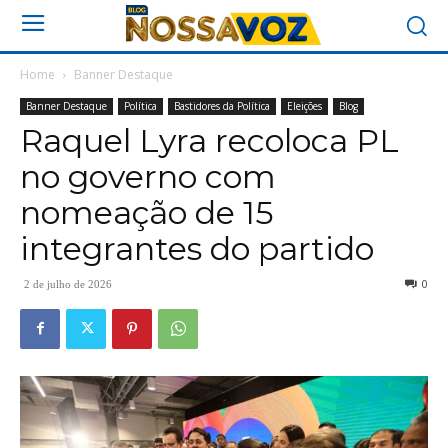
Home
Banner Destaque
Banner Destaque
Política
Bastidores da Política
Eleições
Blog
Raquel Lyra recoloca PL
no governo com
nomeação de 15
integrantes do partido
0
2 de julho de 2026