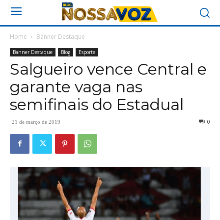
Home
Banner Destaque
Banner Destaque
Blog
Esporte
Salgueiro vence Central e
garante vaga nas
semifinais do Estadual
0
21 de março de 2019