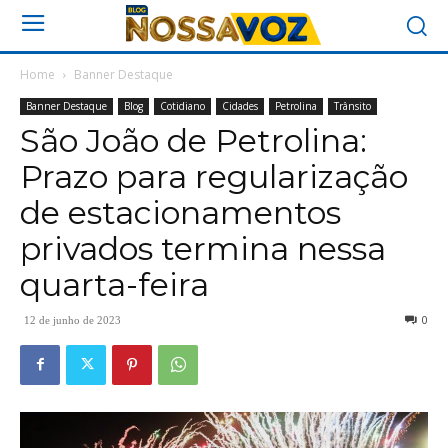
Home
Banner Destaque
Banner Destaque
Blog
Cotidiano
Cidades
Petrolina
Trânsito
São João de Petrolina:
Prazo para regularização
de estacionamentos
privados termina nessa
quarta-feira
0
12 de junho de 2023