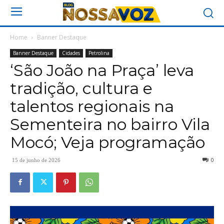
Home
Banner Destaque
Banner Destaque
Cidades
Petrolina
‘São João na Praça’ leva
tradição, cultura e
talentos regionais na
Sementeira no bairro Vila
Mocó; Veja programação
0
15 de junho de 2026