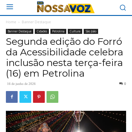
Home
Banner Destaque
Banner Destaque
Cidades
Petrolina
Cultura
São João
Segunda edição do Forró
da Acessibilidade celebra
inclusão nesta terça-feira
(16) em Petrolina
0
16 de junho de 2026