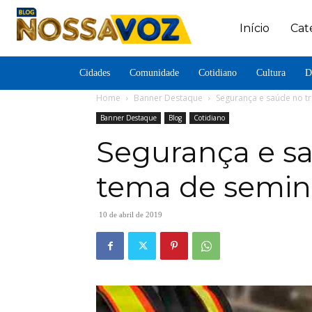
Início
Cat
Cidades
Comunidade
Cotidiano
Cultura
D
Home
Banner Destaque
Segurança e saúde no tr
Banner Destaque
Blog
Cotidiano
Segurança e sa
tema de seminá
10 de abril de 2019