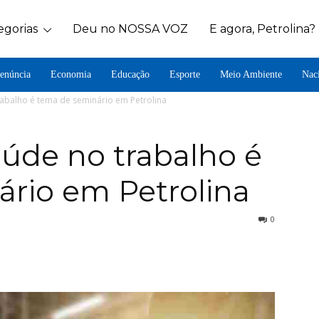
egorias
Deu no NOSSA VOZ
E agora, Petrolina?
enúncia
Economia
Educação
Esporte
Meio Ambiente
Nac
abalho é tema de seminário em Petrolina
úde no trabalho é
rio em Petrolina
0