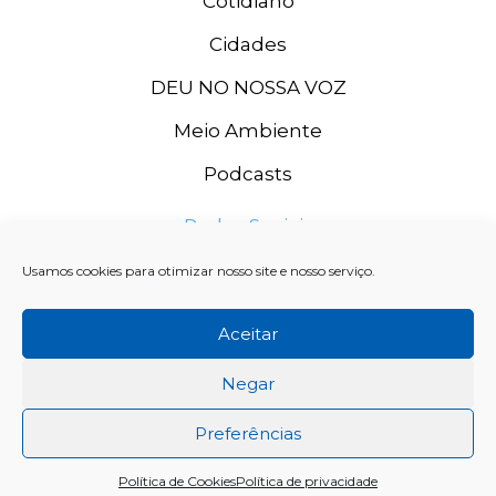
Cotidiano
Cidades
DEU NO NOSSA VOZ
Meio Ambiente
Podcasts
Redes Sociais
Usamos cookies para otimizar nosso site e nosso serviço.
Aceitar
Negar
Preferências
Rádio Grande Rio FM, 2020. CNPJ: 11.996.667/0003-74 SISTEMA
Política de Cookies
Política de privacidade
GRANDE RIO DE COMUNICAÇÃO LTDA.