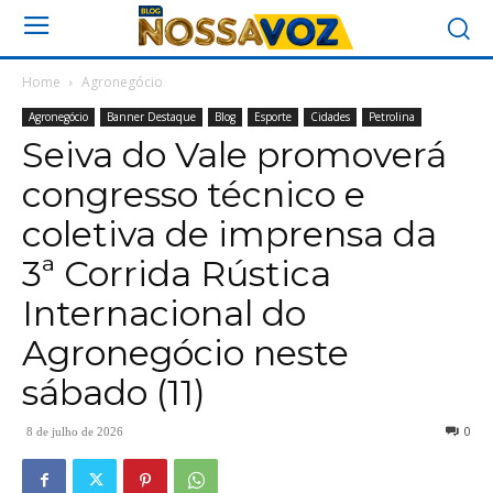
Home
Agronegócio
Agronegócio
Banner Destaque
Blog
Esporte
Cidades
Petrolina
Seiva do Vale promoverá
congresso técnico e
coletiva de imprensa da
3ª Corrida Rústica
Internacional do
Agronegócio neste
sábado (11)
0
8 de julho de 2026