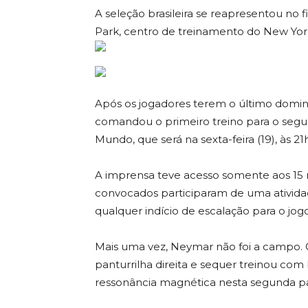
A seleção brasileira se reapresentou no 
Park, centro de treinamento do New Yor
Após os jogadores terem o último domingo
comandou o primeiro treino para o se
Mundo, que será na sexta-feira (19), às 21h3
A imprensa teve acesso somente aos 15 m
convocados participaram de uma ativid
qualquer indício de escalação para o jogo
Mais uma vez, Neymar não foi a campo. O
panturrilha direita e sequer treinou co
ressonância magnética nesta segunda par