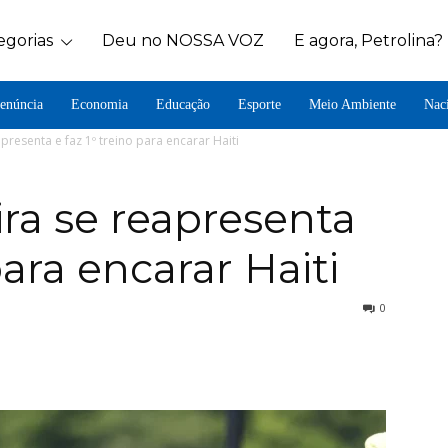
egorias
Deu no NOSSA VOZ
E agora, Petrolina?
enúncia
Economia
Educação
Esporte
Meio Ambiente
Nac
apresenta e faz 1º treino para encarar Haiti
ira se reapresenta
para encarar Haiti
0