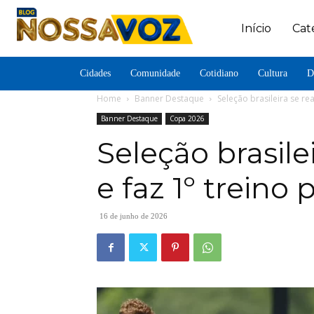
Início
Cat
Cidades
Comunidade
Cotidiano
Cultura
D
Home
Banner Destaque
Seleção brasileira se re
Banner Destaque
Copa 2026
Seleção brasile
e faz 1º treino 
16 de junho de 2026