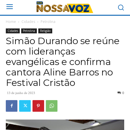
Home
Cidades
Petrolina
Cidades
Petrolina
Religião
Simão Durando se reúne
com lideranças
evangélicas e confirma
cantora Aline Barros no
Festival Cristão
0
13 de junho de 2023