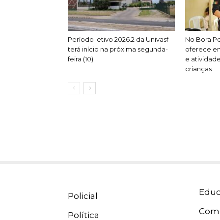
Período letivo 2026.2 da Univasf
No Bora P
terá início na próxima segunda-
oferece em
feira (10)
e atividad
crianças
Educ
Policial
Com
Política