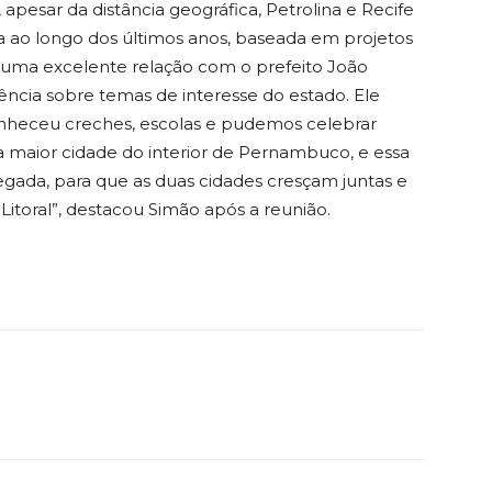
pesar da distância geográfica, Petrolina e Recife
 ao longo dos últimos anos, baseada em projetos
os uma excelente relação com o prefeito João
cia sobre temas de interesse do estado. Ele
onheceu creches, escolas e pudemos celebrar
 a maior cidade do interior de Pernambuco, e essa
gada, para que as duas cidades cresçam juntas e
toral”, destacou Simão após a reunião.