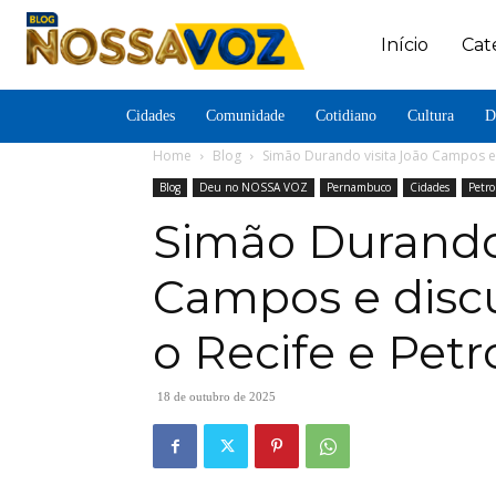
Início
Cat
Cidades
Comunidade
Cotidiano
Cultura
D
Home
Blog
Simão Durando visita João Campos e d
Blog
Deu no NOSSA VOZ
Pernambuco
Cidades
Petro
Simão Durando 
Campos e discu
o Recife e Petr
18 de outubro de 2025