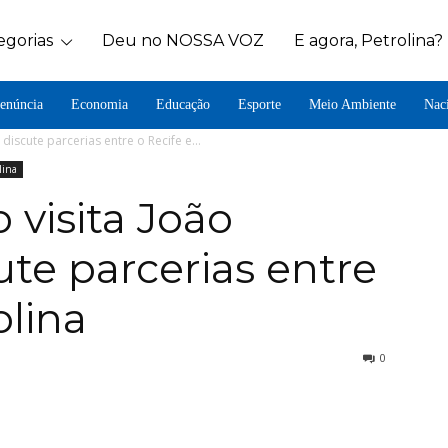
egorias
Deu no NOSSA VOZ
E agora, Petrolina?
enúncia
Economia
Educação
Esporte
Meio Ambiente
Nac
iscute parcerias entre o Recife e...
lina
visita João
te parcerias entre
olina
0