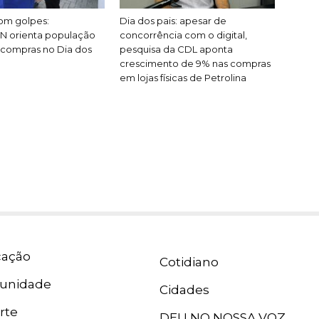
om golpes:
Dia dos pais: apesar de
orienta população
concorrência com o digital,
r compras no Dia dos
pesquisa da CDL aponta
crescimento de 9% nas compras
em lojas físicas de Petrolina
ação
Cotidiano
unidade
Cidades
rte
DEU NO NOSSA VOZ