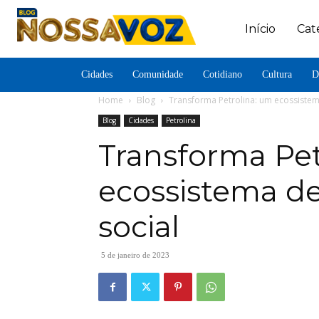
Início
Cat
Cidades
Comunidade
Cotidiano
Cultura
D
Home
Blog
Transforma Petrolina: um ecossiste
Blog
Cidades
Petrolina
Transforma Pet
ecossistema d
social
5 de janeiro de 2023