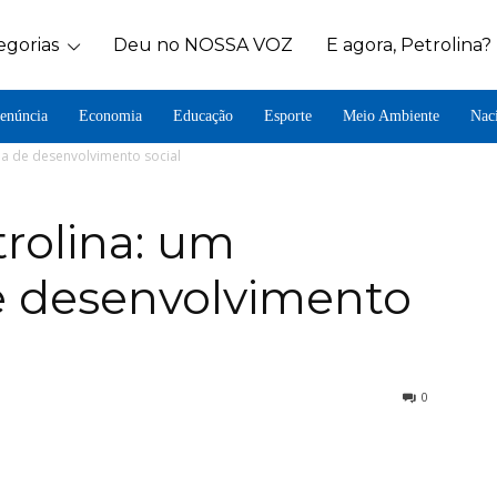
egorias
Deu no NOSSA VOZ
E agora, Petrolina?
enúncia
Economia
Educação
Esporte
Meio Ambiente
Nac
ma de desenvolvimento social
rolina: um
e desenvolvimento
0