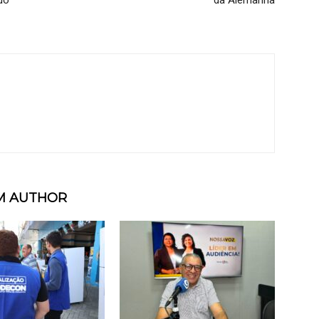
do
da Alemanha
M AUTHOR