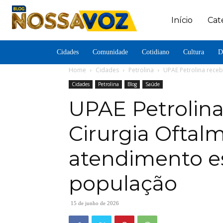
Início
Cat
Cidades
Comunidade
Cotidiano
Cultura
D
Home
Cidades
Petrolina
UPAE Petrolina receb
Cidades
Petrolina
Blog
Saúde
UPAE Petrolin
Cirurgia Oftalm
atendimento es
população
15 de junho de 2026