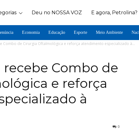
egorias
Deu no NOSSA VOZ
E agora, Petrolina?
enúncia
Economia
Educação
Esporte
Meio Ambiente
Nac
e Combo de Cirurgia Oftalmológica e reforça atendimento especializado à...
a recebe Combo de
ológica e reforça
pecializado à
0