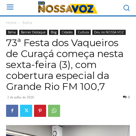
Home
Bahia
Bahia
Banner Destaque
Blog
Cidades
Cultura
Deu no NOSSA VOZ
73ª Festa dos Vaqueiros
de Curaçá começa nesta
sexta-feira (3), com
cobertura especial da
Grande Rio FM 100,7
0
2 de julho de 2026