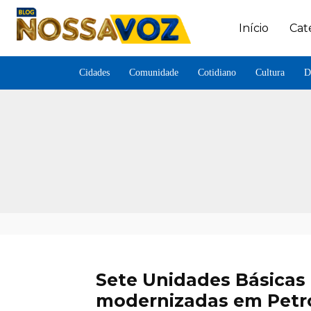
Início
Cat
Cidades
Comunidade
Cotidiano
Cultura
D
Sete Unidades Básicas 
modernizadas em Petr