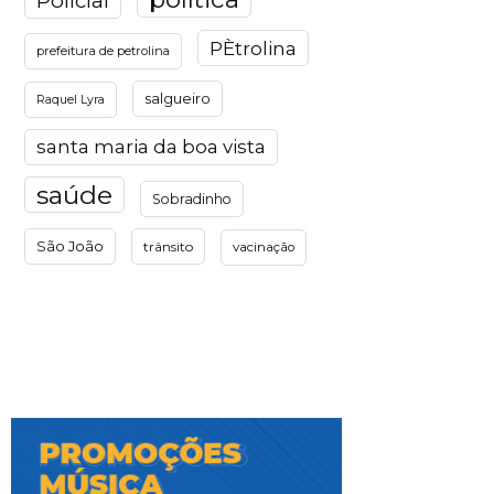
Policial
PÈtrolina
prefeitura de petrolina
salgueiro
Raquel Lyra
santa maria da boa vista
saúde
Sobradinho
São João
trânsito
vacinação