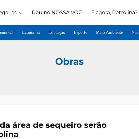
egorias
Deu no NOSSA VOZ
E agora, Petrolina?
enúncia
Economia
Educação
Esporte
Meio Ambiente
Nac
Obras
da área de sequeiro serão
olina