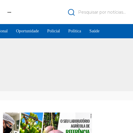
Pesquisar por notícias...
ional
Oportunidade
Policial
Política
Saúde