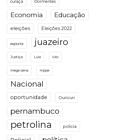
curaçá
Dormentes
Economia
Educação
eleições
Eleições 2022
juazeiro
esporte
Justiça
luto
Lula
mega-sena
mppe
Nacional
oportunidade
Ouricuri
pernambuco
petrolina
policia
política