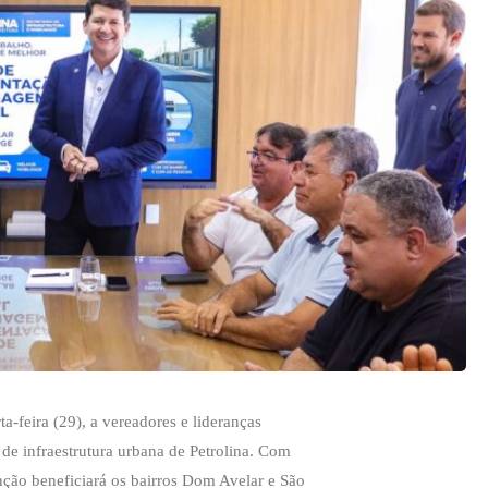
a-feira (29), a vereadores e lideranças
de infraestrutura urbana de Petrolina. Com
nção beneficiará os bairros Dom Avelar e São