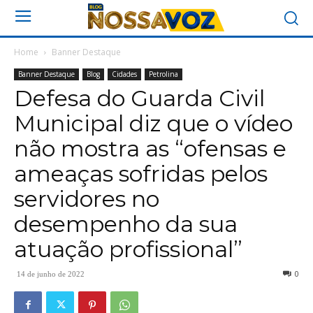
Home
Banner Destaque
Banner Destaque
Blog
Cidades
Petrolina
Defesa do Guarda Civil
Municipal diz que o vídeo
não mostra as “ofensas e
ameaças sofridas pelos
servidores no
desempenho da sua
atuação profissional”
0
14 de junho de 2022