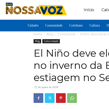
Início
Cat
Cidades
Comunidade
Cotidiano
Cultura
D
Home
Blog
Comunidade
El Niño deve elevar 
Blog
Comunidade
El Niño deve e
no inverno da 
estiagem no S
22 de junho de 2026