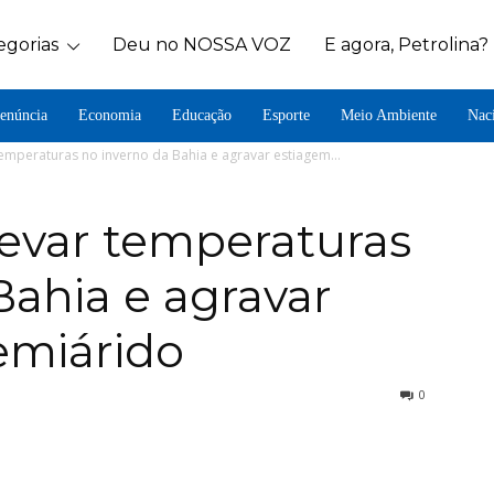
egorias
Deu no NOSSA VOZ
E agora, Petrolina?
enúncia
Economia
Educação
Esporte
Meio Ambiente
Nac
temperaturas no inverno da Bahia e agravar estiagem...
levar temperaturas
Bahia e agravar
emiárido
0