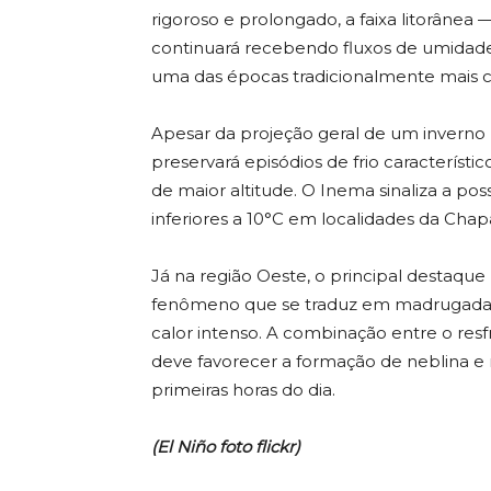
rigoroso e prolongado, a faixa litorânea
continuará recebendo fluxos de umidad
uma das épocas tradicionalmente mais ch
Apesar da projeção geral de um inverno 
preservará episódios de frio característ
de maior altitude. O Inema sinaliza a po
inferiores a 10°C em localidades da Cha
Já na região Oeste, o principal destaque
fenômeno que se traduz em madrugadas 
calor intenso. A combinação entre o re
deve favorecer a formação de neblina e 
primeiras horas do dia.
(El Niño foto flickr)