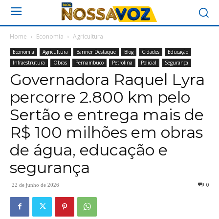
Home
Economia
Agricultura
Economia
Agricultura
Banner Destaque
Blog
Cidades
Educação
Infraestrutura
Obras
Pernambuco
Petrolina
Policial
Segurança
Governadora Raquel Lyra
percorre 2.800 km pelo
Sertão e entrega mais de
R$ 100 milhões em obras
de água, educação e
segurança
0
22 de junho de 2026