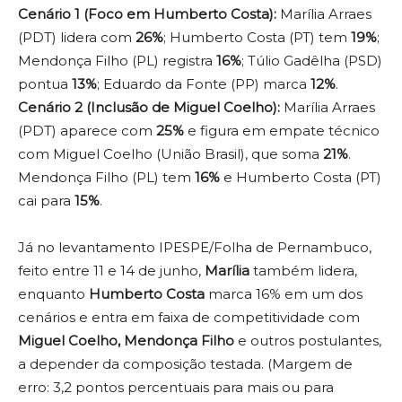
Cenário 1 (Foco em Humberto Costa):
Marília Arraes
(PDT) lidera com
26%
; Humberto Costa (PT) tem
19%
;
Mendonça Filho (PL) registra
16%
; Túlio Gadêlha (PSD)
pontua
13%
; Eduardo da Fonte (PP) marca
12%
.
Cenário 2 (Inclusão de Miguel Coelho):
Marília Arraes
(PDT) aparece com
25%
e figura em empate técnico
com Miguel Coelho (União Brasil), que soma
21%
.
Mendonça Filho (PL) tem
16%
e Humberto Costa (PT)
cai para
15%
.
Já no levantamento IPESPE/Folha de Pernambuco,
feito entre 11 e 14 de junho,
Marília
também lidera,
enquanto
Humberto Costa
marca 16% em um dos
cenários e entra em faixa de competitividade com
Miguel Coelho, Mendonça Filho
e outros postulantes,
a depender da composição testada. (Margem de
erro: 3,2 pontos percentuais para mais ou para