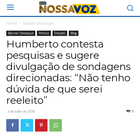
Home
Banner Destaque
Banner Destaque
Política
Eleições
Blog
Humberto contesta
pesquisas e sugere
divulgação de sondagens
direcionadas: “Não tenho
dúvida de que serei
reeleito”
0
1 de julho de 2026