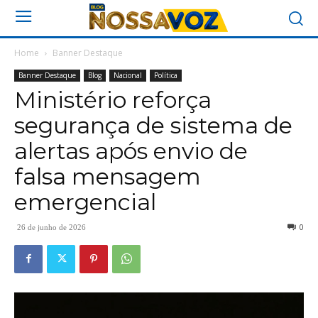
Home
Banner Destaque
Banner Destaque
Blog
Nacional
Política
Ministério reforça
segurança de sistema de
alertas após envio de
falsa mensagem
emergencial
0
26 de junho de 2026