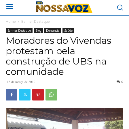
Home
Banner Destaque
Banner Destaque
Blog
Denúncia
Saúde
Moradores do Vivendas
protestam pela
construção de UBS na
comunidade
0
18 de março de 2019