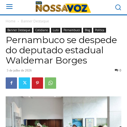
Home
Banner Destaque
Banner Destaque
Cotidiano
Luto
Pernambuco
Blog
Política
Pernambuco se despede
do deputado estadual
Waldemar Borges
0
5 de julho de 2026