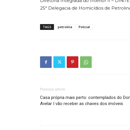
Diretoria Integrada do Interior II – DINTE
25ª Delegacia de Homicídios de Petrolin
TAGS
petrolina
Policial
Previous article
Casa própria mais perto: contemplados do Do
Avelar I vão receber as chaves dos imóveis