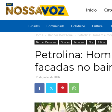
Início
Cat
Cidades
Comunidade
Cotidiano
Cultura
D
Home
Banner Destaque
Petrolina: Homem é mor
Banner Destaque
Cidades
Petrolina
Blog
Policial
Petrolina: Ho
facadas no bai
19 de junho de 2026