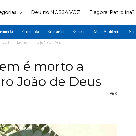
egorias
Deu no NOSSA VOZ
E agora, Petrolina?
enúncia
Economia
Educação
Esporte
Meio Ambiente
Nac
to a facadas no bairro João de Deus
mem é morto a
rro João de Deus
0