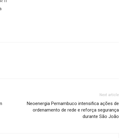
R II
a
Next article
m
Neoenergia Pernambuco intensifica ações de
ordenamento de rede e reforça segurança
durante São João