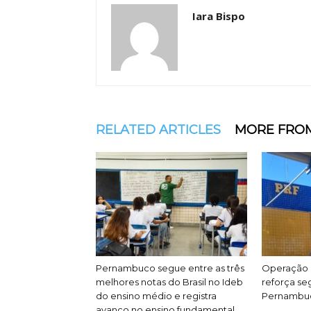
Iara Bispo
RELATED ARTICLES
MORE FRO
Pernambuco segue entre as três
Operação 
melhores notas do Brasil no Ideb
reforça se
do ensino médio e registra
Pernambu
avanço no ensino fundamental