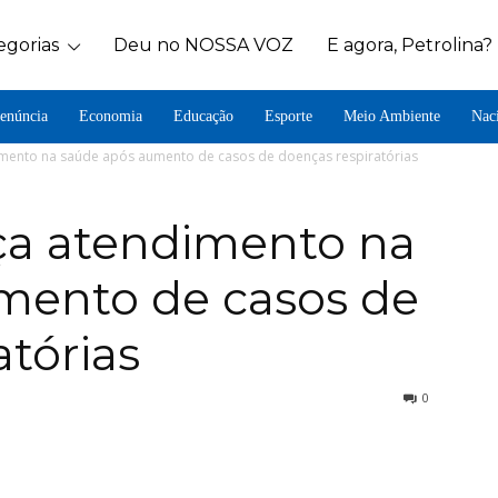
egorias
Deu no NOSSA VOZ
E agora, Petrolina?
enúncia
Economia
Educação
Esporte
Meio Ambiente
Nac
dimento na saúde após aumento de casos de doenças respiratórias
rça atendimento na
mento de casos de
atórias
0