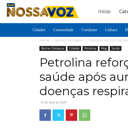
Início
Cat
Cidades
Comunidade
Cotidiano
Cultura
D
Home
Banner Destaque
Petrolina reforça aten
Banner Destaque
Cidades
Petrolina
Blog
Saúde
Petrolina refo
saúde após au
doenças respir
15 de abril de 2026