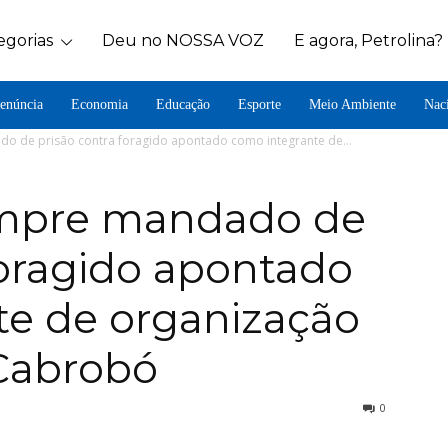
egorias
Deu no NOSSA VOZ
E agora, Petrolina?
enúncia
Economia
Educação
Esporte
Meio Ambiente
Nac
ado de prisão contra foragido apontado como integrante de...
cumpre mandado de
foragido apontado
te de organização
Cabrobó
0