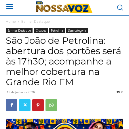
Home
Banner Destaque
Banner Destaque
Cidades
Petrolina
Sem categoria
São João de Petrolina:
abertura dos portões será
às 17h30; acompanhe a
melhor cobertura na
Grande Rio FM
0
19 de junho de 2026