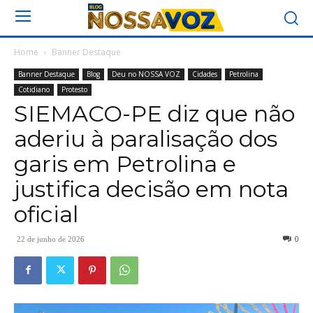
Home
Banner Destaque
Banner Destaque
Blog
Deu no NOSSA VOZ
Cidades
Petrolina
Cotidiano
Protesto
SIEMACO-PE diz que não
aderiu à paralisação dos
garis em Petrolina e
justifica decisão em nota
oficial
0
22 de junho de 2026