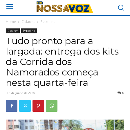
Home
Cidades
Petrolina
Cidades
Petrolina
Tudo pronto para a
largada: entrega dos kits
da Corrida dos
Namorados começa
nesta quarta-feira
0
16 de junho de 2026