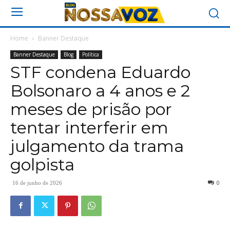
Home
Banner Destaque
Banner Destaque
Blog
Política
STF condena Eduardo
Bolsonaro a 4 anos e 2
meses de prisão por
tentar interferir em
julgamento da trama
golpista
0
16 de junho de 2026