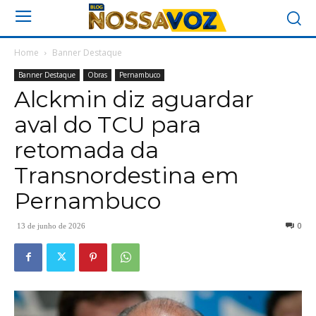
Home
Banner Destaque
Banner Destaque
Obras
Pernambuco
Alckmin diz aguardar
aval do TCU para
retomada da
Transnordestina em
Pernambuco
0
13 de junho de 2026